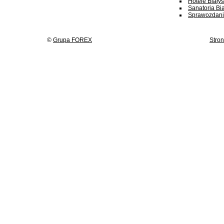
Hotele Białys
Sanatoria Bia
Sprawozdania
©
Grupa FOREX
Stro