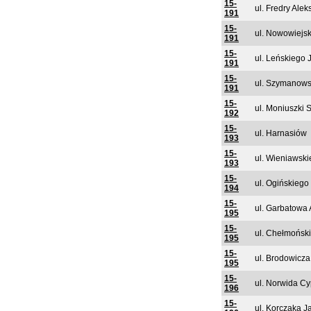
15-
ul. Fredry Ale
191
15-
ul. Nowowiejsk
191
15-
ul. Leńskiego 
191
15-
ul. Szymanows
191
15-
ul. Moniuszki 
192
15-
ul. Harnasiów
193
15-
ul. Wieniawsk
193
15-
ul. Ogińskiego
194
15-
ul. Garbatowa
195
15-
ul. Chełmońsk
195
15-
ul. Brodowicz
195
15-
ul. Norwida Cy
196
15-
ul. Korczaka 