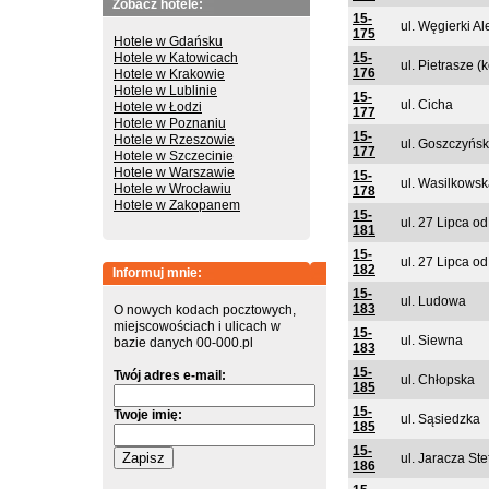
Zobacz hotele:
15-
ul. Węgierki A
175
Hotele w Gdańsku
Hotele w Katowicach
15-
ul. Pietrasze (
176
Hotele w Krakowie
Hotele w Lublinie
15-
ul. Cicha
Hotele w Łodzi
177
Hotele w Poznaniu
15-
Hotele w Rzeszowie
ul. Goszczyńs
177
Hotele w Szczecinie
Hotele w Warszawie
15-
ul. Wasilkowsk
Hotele w Wrocławiu
178
Hotele w Zakopanem
15-
ul. 27 Lipca od
181
15-
ul. 27 Lipca o
182
Informuj mnie:
15-
ul. Ludowa
183
O nowych kodach pocztowych,
miejscowościach i ulicach w
15-
ul. Siewna
bazie danych 00-000.pl
183
15-
Twój adres e-mail:
ul. Chłopska
185
15-
Twoje imię:
ul. Sąsiedzka
185
15-
ul. Jaracza St
186