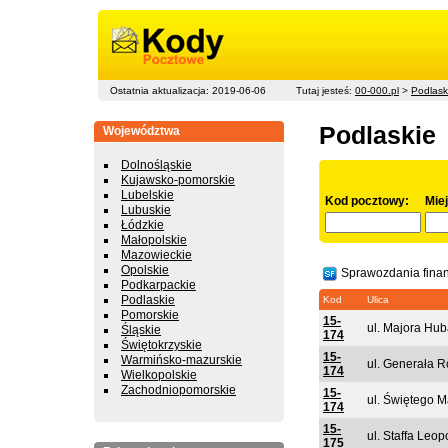
Ostatnia aktualizacja: 2019-06-06
Tutaj jesteś:
00-000.pl
>
Podlask
Podlaskie
Województwa
Dolnośląskie
Kujawsko-pomorskie
Lubelskie
Kod pocztowy:
Mie
Lubuskie
Łódzkie
Małopolskie
Mazowieckie
Opolskie
Sprawozdania fina
Podkarpackie
Podlaskie
Kod
Ulica
Pomorskie
15-
ul. Majora Hub
Śląskie
174
Świętokrzyskie
15-
Warmińsko-mazurskie
ul. Generała 
174
Wielkopolskie
Zachodniopomorskie
15-
ul. Świętego 
174
15-
ul. Staffa Leop
175