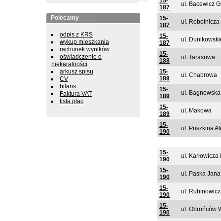
15-
ul. Bacewicz 
187
Polecamy
15-
ul. Robotnicza
187
odpis z KRS
15-
ul. Dunikowsk
wykup mieszkania
187
rachunek wyników
15-
oświadczenie o
ul. Tarasowa
188
niekaralności
arkusz spisu
15-
ul. Chabrowa
188
CV
bilans
15-
ul. Bagnowska
Faktura VAT
189
lista płac
15-
ul. Makowa
189
15-
ul. Puszkina A
190
15-
ul. Karłowicza
190
15-
ul. Paska Jan
190
15-
ul. Rubinowic
190
15-
ul. Obrońców W
190