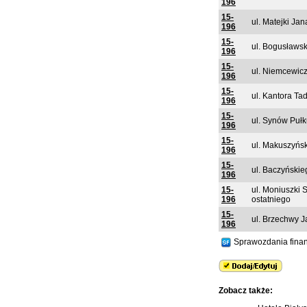
196
15-
ul. Matejki Jan
196
15-
ul. Bogusławs
196
15-
ul. Niemcewic
196
15-
ul. Kantora Ta
196
15-
ul. Synów Puł
196
15-
ul. Makuszyńs
196
15-
ul. Baczyńskie
196
15-
ul. Moniuszki 
196
ostatniego
15-
ul. Brzechwy 
196
Sprawozdania fina
Zobacz także: