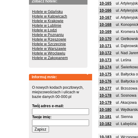
Zobacz hotele:
10-165
ul. Artyleryj
10-166
ul. Artyleryj
Hotele w Gdańsku
Hotele w Katowicach
10-167
ul. Artyleryj
Hotele w Krakowie
10-168
ul. Konopnick
Hotele w Lublinie
Hotele w Łodzi
10-169
ul. Kromera 
Hotele w Poznaniu
10-170
ul. Gietkows
Hotele w Rzeszowie
Hotele w Szczecinie
10-171
ul. Dąbrowsk
Hotele w Warszawie
10-172
ul. Nad Jare
Hotele w Wrocławiu
Hotele w Zakopanem
10-173
ul. Leśna
10-174
ul. Świerkow
10-175
ul. Bałtycka 
Informuj mnie:
10-176
ul. Bałtycka 
O nowych kodach pocztowych,
10-177
ul. Brzozowa
miejscowościach i ulicach w
10-178
ul. Sosnowa
bazie danych 00-000.pl
10-179
ul. Akacjowa
Twój adres e-mail:
10-180
ul. Wędkarsk
10-181
ul. Sienna
Twoje imię:
10-182
ul. Łabędzia
10-183
ul. Wczasow