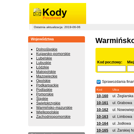
Ostatnia aktualizacja: 2019-06-06
Warmińsko
Województwa
Dolnośląskie
Kujawsko-pomorskie
Lubelskie
Kod pocztowy:
Mie
Lubuskie
Łódzkie
Małopolskie
Mazowieckie
Opolskie
Sprawozdania fina
Podkarpackie
Podlaskie
Kod
Ulica
Pomorskie
10-160
ul. Żeglarska
Śląskie
10-161
ul. Grabowa
Świętokrzyskie
Warmińsko-mazurskie
10-162
ul. Nowowiej
Wielkopolskie
Zachodniopomorskie
10-163
ul. Limbowa
10-164
ul. Jodłowa
10-165
ul. Żarskiej N