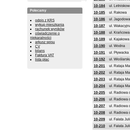
10-184
ul. Letnisko
Polecamy
10-185
ul. Rakowa
10-186
ul. Jagodow
odpis z KRS
wykup mieszkania
10-187
ul. Wakacyjn
rachunek wyników
10-188
ul. Krańcowa
oświadczenie o
niekaralności
10-189
ul. Kajakowa
arkusz spisu
10-190
ul. Wodna
CV
bilans
10-191
ul. Pływacka
Faktura VAT
10-192
ul. Wioślarsk
lista płac
10-201
ul. Rataja Ma
10-202
ul. Rataja Ma
10-203
ul. Rataja Ma
10-204
ul. Rataja Ma
10-205
ul. Radiowa 
10-206
ul. Radiowa 
10-207
ul. Radiowa 
10-208
ul. Radiowa 
10-209
ul. Fałata Ju
10-210
ul. Fałata Ju