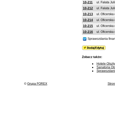
10-211
ul. Fałata Ju
10-212
ul. Fałata Ju
10-213
ul. Oficerska
10-214
ul. Oficerska
10-215
ul. Oficerska
10-216
ul. Oficerska
Sprawozdania fina
Zobacz także:
Hotele Olszt
Sanatoria Ol
Sprawozdania
©
Grupa FOREX
Stro