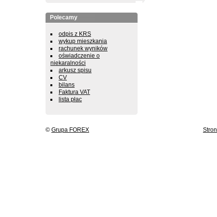
Polecamy
odpis z KRS
wykup mieszkania
rachunek wyników
oświadczenie o
niekaralności
arkusz spisu
CV
bilans
Faktura VAT
lista płac
©
Grupa FOREX
Stro