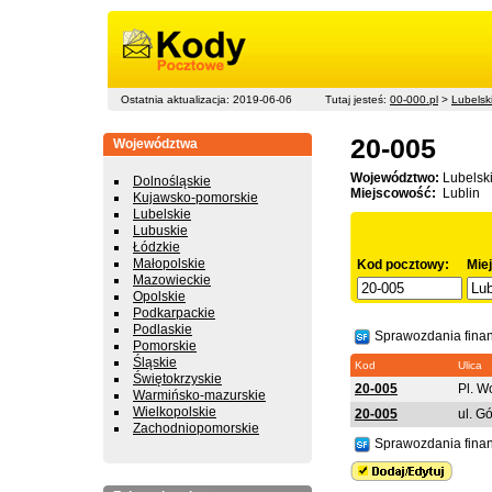
Ostatnia aktualizacja: 2019-06-06
Tutaj jesteś:
00-000.pl
>
Lubelsk
20-005
Województwa
Województwo:
Lubelsk
Dolnośląskie
Miejscowość:
Lublin
Kujawsko-pomorskie
Lubelskie
Lubuskie
Łódzkie
Małopolskie
Kod pocztowy:
Mie
Mazowieckie
Opolskie
Podkarpackie
Podlaskie
Sprawozdania fina
Pomorskie
Śląskie
Kod
Ulica
Świętokrzyskie
20-005
Pl. W
Warmińsko-mazurskie
Wielkopolskie
20-005
ul. G
Zachodniopomorskie
Sprawozdania fina