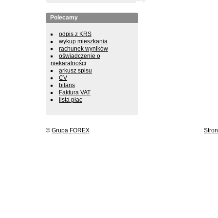
Polecamy
odpis z KRS
wykup mieszkania
rachunek wyników
oświadczenie o
niekaralności
arkusz spisu
CV
bilans
Faktura VAT
lista płac
©
Grupa FOREX
Stro