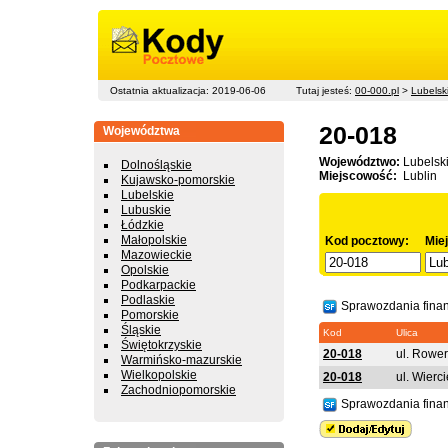
Ostatnia aktualizacja: 2019-06-06
Tutaj jesteś:
00-000.pl
>
Lubelsk
20-018
Województwa
Województwo:
Lubelsk
Dolnośląskie
Miejscowość:
Lublin
Kujawsko-pomorskie
Lubelskie
Lubuskie
Łódzkie
Małopolskie
Kod pocztowy:
Mie
Mazowieckie
Opolskie
Podkarpackie
Podlaskie
Sprawozdania fina
Pomorskie
Śląskie
Kod
Ulica
Świętokrzyskie
20-018
ul. Rowe
Warmińsko-mazurskie
Wielkopolskie
20-018
ul. Wierc
Zachodniopomorskie
Sprawozdania fina